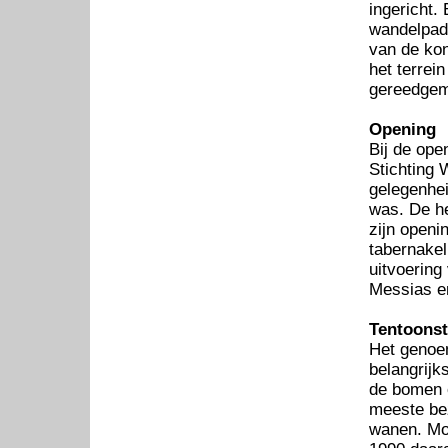
ingericht.
wandelpad
van de kon
het terrei
gereedgem
Opening
Bij de ope
Stichting 
gelegenhei
was. De h
zijn openi
tabernakel
uitvoering
Messias en
Tentoonst
Het genoe
belangrijk
de bomen o
meeste bez
wanen. Mog