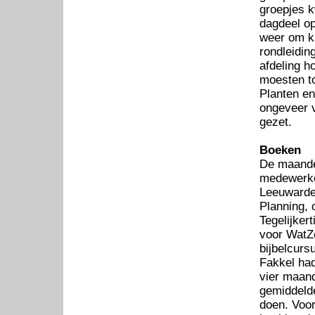
groepjes k
dagdeel op
weer om ka
rondleidin
afdeling h
moesten to
Planten en
ongeveer v
gezet.
Boeken
De maande
medewerker
Leeuwarde
Planning, 
Tegelijker
voor WatZ
bijbelcurs
Fakkel had
vier maand
gemiddeld
doen. Voor 