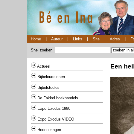
Home
|
Auteur
|
Links
|
Site
|
Adres
|
Fo
Snel zoeken:
Een hei
Actueel
Bijbelcursussen
Bijbelstudies
De Fakkel boekhandels
Expo Exodus 1990
Expo Exodus VIDEO
Herinneringen