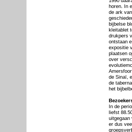
1990 daara
horen. In 
de ark van
geschieden
bijbelse b
kleitablet
drukpers v
ontstaan e
expositie 
plaatsen o
over vers
evolutiem
Amersfoor
de Sinaï, 
de taberna
het bijbel
Bezoeker
In de peri
liefst 88.
uitgegaan
er dus vee
groepsverb