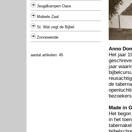
Jeugdkampen Oase
Mobiele Zaal
St. Wat zegt de Bijbel
Zonnewende
Anno Dom
Het jaar 1
aantal artikelen: 45
geschreven
jaar waari
bijbelcurs
reusachti
de taberna
openluchtt
bezoekers
Made in 
Het begon 
in het toe
tabernake
bijbelscho