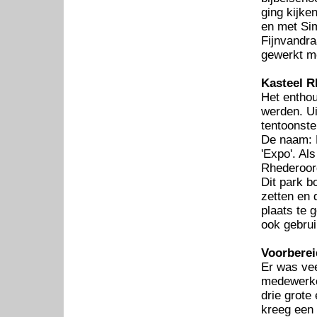
ging kijke
en met Sim
Fijnvandra
gewerkt me
Kasteel R
Het enthou
werden. Ui
tentoonste
De naam: E
'Expo'. Al
Rhederoor
Dit park b
zetten en 
plaats te 
ook gebrui
Voorberei
Er was vee
medewerke
drie grote
kreeg een