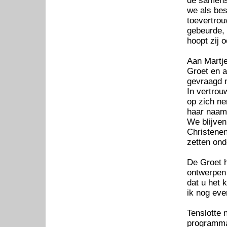
de samenst
we als bes
toevertrou
gebeurde, 
hoopt zij o
Aan Martje
Groet en a
gevraagd n
In vertrou
op zich ne
haar naam 
We blijve
Christenen
zetten ond
De Groet h
ontwerpen 
dat u het 
ik nog eve
Tenslotte 
programma 