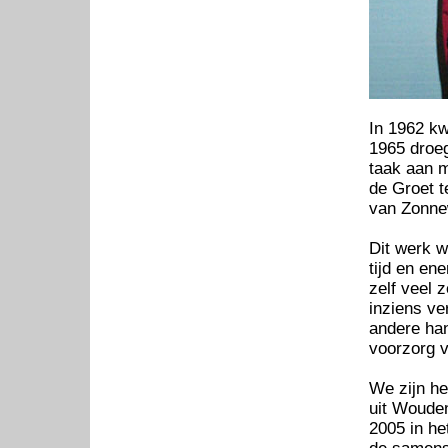
In 1962 kw
1965 droeg
taak aan m
de Groet t
van Zonne
Dit werk w
tijd en en
zelf veel 
inziens ve
andere han
voorzorg v
We zijn he
uit Wouden
2005 in he