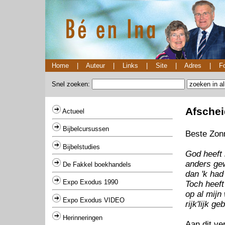
Home
|
Auteur
|
Links
|
Site
|
Adres
|
Fo
Snel zoeken:
Afschei
Actueel
Bijbelcursussen
Beste Zon
Bijbelstudies
God heeft 
anders ge
De Fakkel boekhandels
dan 'k had
Expo Exodus 1990
Toch heeft
op al mijn
Expo Exodus VIDEO
rijk'lijk ge
Herinneringen
Aan dit ve